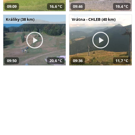
09:09
16,6 °C
09:46
19,4 °C
Králiky (38 km)
Vrátna - CHLEB (40 km)
09:50
20,6 °C
09:36
11,7 °C