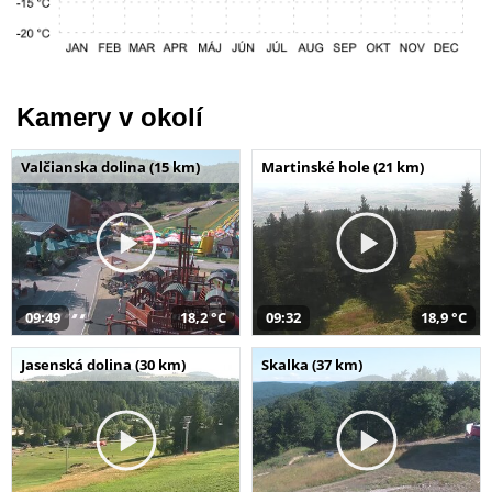
Kamery v okolí
Valčianska dolina (15 km)
Martinské hole (21 km)
09:49
18,2 °C
09:32
18,9 °C
Jasenská dolina (30 km)
Skalka (37 km)