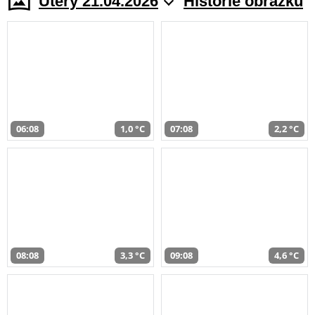
Úterý 21.04.2026
Historie obrazků
06:08
1,0 °C
07:08
2,2 °C
08:08
3,3 °C
09:08
4,6 °C