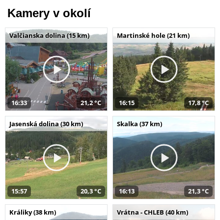
Kamery v okolí
Valčianska dolina (15 km)
Martinské hole (21 km)
16:33
21,2 °C
16:15
17,8 °C
Jasenská dolina (30 km)
Skalka (37 km)
15:57
20,3 °C
16:13
21,3 °C
Králiky (38 km)
Vrátna - CHLEB (40 km)