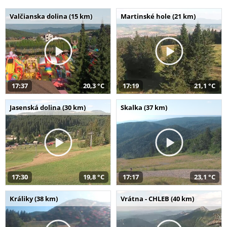
Valčianska dolina (15 km)
Martinské hole (21 km)
17:37
20,3 °C
17:19
21,1 °C
Jasenská dolina (30 km)
Skalka (37 km)
17:30
19,8 °C
17:17
23,1 °C
Králiky (38 km)
Vrátna - CHLEB (40 km)