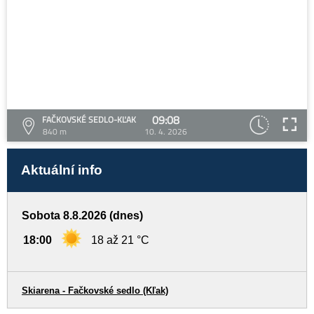
09:08
FAČKOVSKÉ SEDLO-KĽAK
840 m
10. 4. 2026
Aktuální info
Sobota 8.8.2026 (dnes)
18:00
18 až 21 °C
Skiarena - Fačkovské sedlo (Kľak)