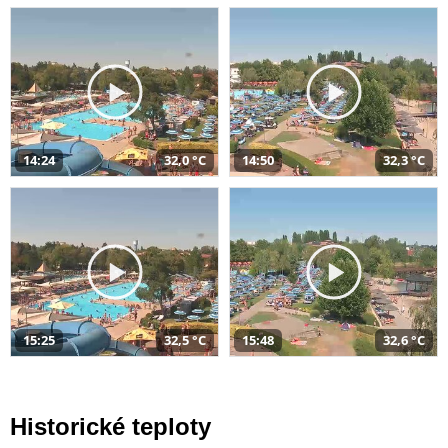
14:24
32,0 °C
14:50
32,3 °C
15:25
32,5 °C
15:48
32,6 °C
Historické teploty