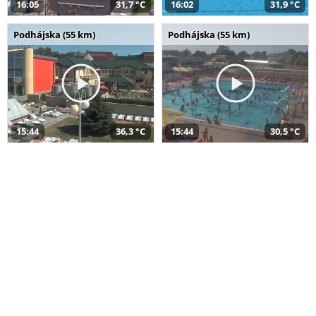
16:05
31,7 °C
16:02
31,9 °C
Podhájska (55 km)
Podhájska (55 km)
15:44
36,3 °C
15:44
30,5 °C