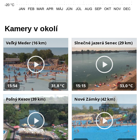
Kamery v okolí
Veľký Meder (16 km)
Slnečné jazerá Senec (29 km)
15:54
31,8 °C
15:15
33,0 °C
Poľný Kesov (39 km)
Nové Zámky (42 km)