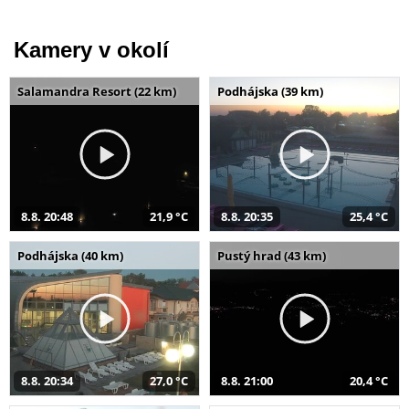
Kamery v okolí
Salamandra Resort (22 km)
Podhájska (39 km)
8.8. 20:48
21,9 °C
8.8. 20:35
25,4 °C
Podhájska (40 km)
Pustý hrad (43 km)
8.8. 20:34
27,0 °C
8.8. 21:00
20,4 °C