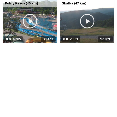
Poľný Kesov (46 km)
Skalka (47 km)
8.8. 18:05
30,4 °C
8.8. 20:31
17,0 °C