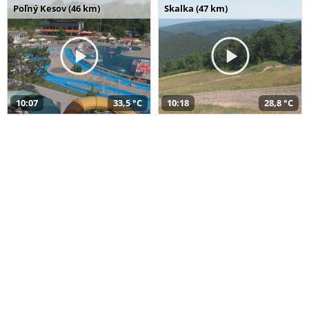
Poľný Kesov (46 km)
Skalka (47 km)
10:07
33,5 °C
10:18
28,8 °C