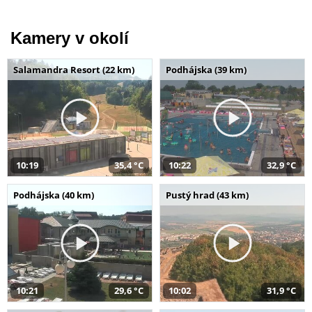
Kamery v okolí
Salamandra Resort (22 km)
Podhájska (39 km)
10:19
35,4 °C
10:22
32,9 °C
Podhájska (40 km)
Pustý hrad (43 km)
10:21
29,6 °C
10:02
31,9 °C