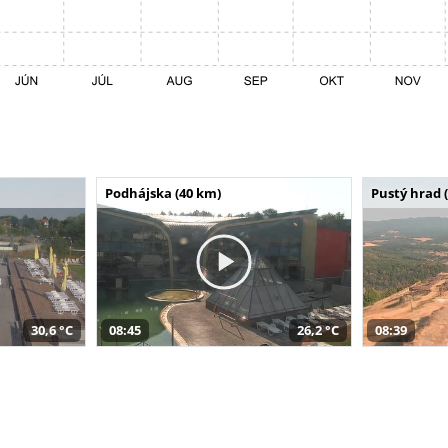
Podhájska (40 km)
Pustý hrad 
30,6 °C
08:45
26,2 °C
08:39