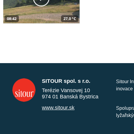
08:42
27,0 °C
SITOUR spol. s r.o.
Sitour I
inovace 
Terézie Vansovej 10
974 01 Banská Bystrica
www.sitour.sk
Spolupra
lyžařský