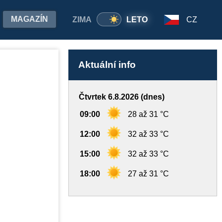
MAGAZÍN
ZIMA
LETO
CZ
Aktuální info
Čtvrtek 6.8.2026 (dnes)
09:00
28 až 31 °C
12:00
32 až 33 °C
15:00
32 až 33 °C
18:00
27 až 31 °C