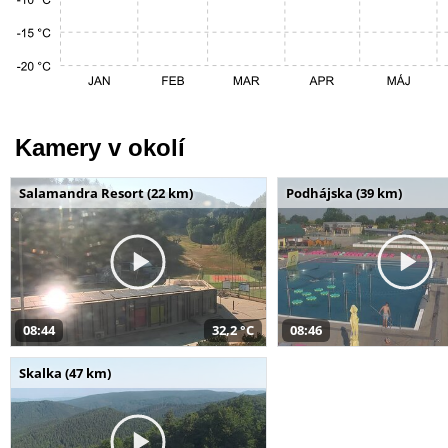
Kamery v okolí
Salamandra Resort (22 km)
Podhájska (39 km)
08:44
32,2 °C
08:46
Skalka (47 km)