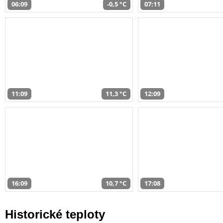
06:09
-0,5 °C
07:11
11:09
11,3 °C
12:09
16:09
10,7 °C
17:08
Historické teploty