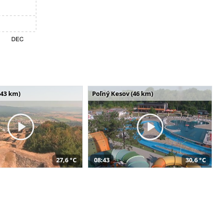
(43 km)
Poľný Kesov (46 km)
27,6 °C
08:43
30,6 °C