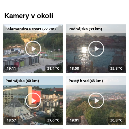
Kamery v okolí
Salamandra Resort (22 km)
Podhájska (39 km)
19:11
31,4 °C
18:58
35,8 °C
Podhájska (40 km)
Pustý hrad (43 km)
18:57
37,6 °C
19:01
30,8 °C