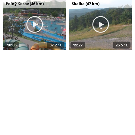
Poľný Kesov (46 km)
Skalka (47 km)
18:05
37,2 °C
19:27
26,5 °C