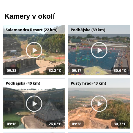
Kamery v okolí
Salamandra Resort (22 km)
Podhájska (39 km)
09:33
32,2 °C
09:17
30,6 °C
Podhájska (40 km)
Pustý hrad (43 km)
09:16
26,6 °C
09:38
30,7 °C