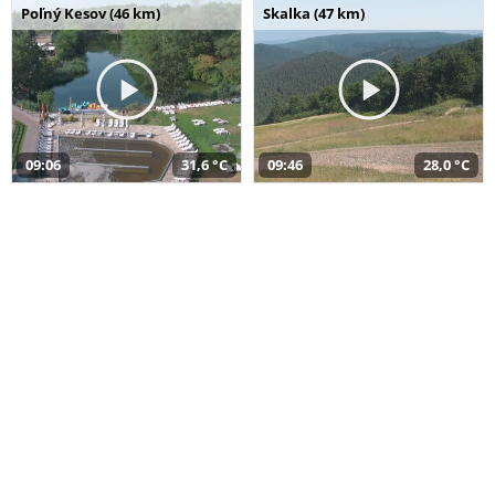
Poľný Kesov (46 km)
Skalka (47 km)
09:06
31,6 °C
09:46
28,0 °C