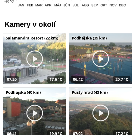
Kamery v okolí
Salamandra Resort (22 km)
Podhájska (39 km)
07:20
17,6 °C
06:42
20,7 °C
Podhájska (40 km)
Pustý hrad (43 km)
06:41
19,9 °C
07:02
17,2 °C