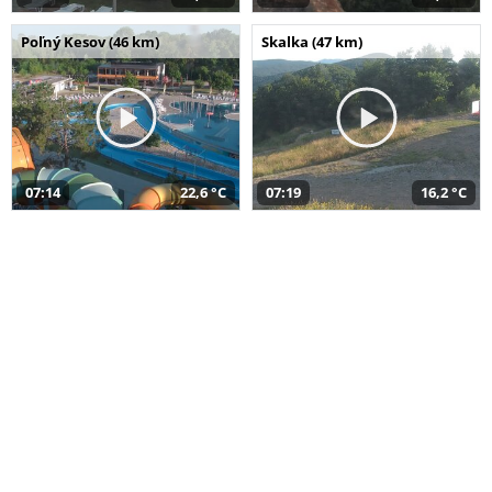
Poľný Kesov (46 km)
Skalka (47 km)
07:14
22,6 °C
07:19
16,2 °C