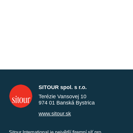
SITOUR spol. s r.o.
Terézie Vansovej 10
974 01 Banská Bystrica
www.sitour.sk
Sitour International je největší firemní síť pro