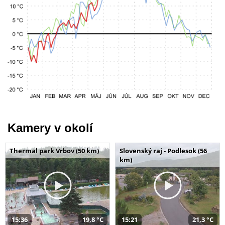
Kamery v okolí
Thermal park Vrbov (50 km)
Slovenský raj - Podlesok (56
km)
15:36
19,8 °C
15:21
21,3 °C