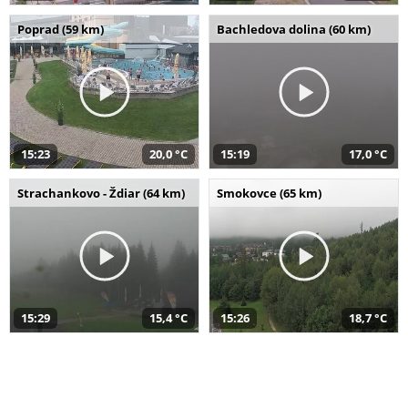
Poprad (59 km)
Bachledova dolina (60 km)
15:23
20,0 °C
15:19
17,0 °C
Strachankovo - Ždiar (64 km)
Smokovce (65 km)
15:29
15,4 °C
15:26
18,7 °C