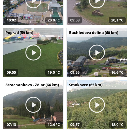
10:02
20,0 °C
09:58
20,1 °C
Poprad (59 km)
Bachledova dolina (60 km)
09:55
19,0 °C
09:55
16,6 °C
Strachankovo - Ždiar (64 km)
Smokovce (65 km)
07:13
12,4 °C
09:57
18,0 °C