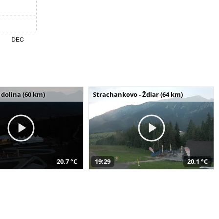
dolina (60 km)
Strachankovo - Ždiar (64 km)
20,7 °C
19:29
20,1 °C