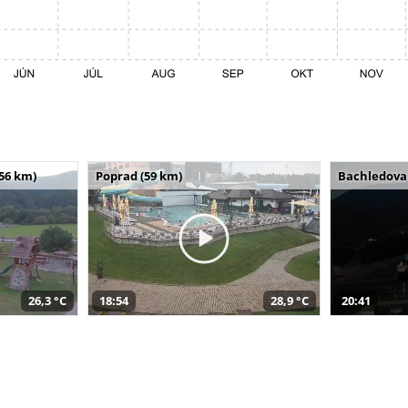
(56 km)
Poprad (59 km)
Bachledova 
26,3 °C
18:54
28,9 °C
20:41