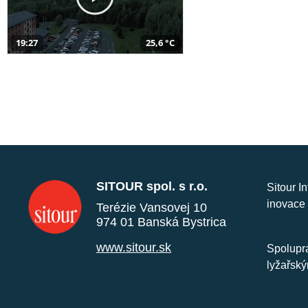
19:27
25,6 °C
SITOUR spol. s r.o.
Sitour I
inovace 
Terézie Vansovej 10
974 01 Banská Bystrica
www.sitour.sk
Spolupra
lyžařský