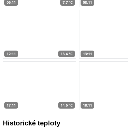
06:11
7,7 °C
08:11
12:11
13,4 °C
13:11
17:11
14,6 °C
18:11
Historické teploty