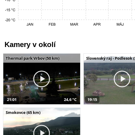
Kamery v okolí
Thermal park Vrbov (50 km)
Slovenský raj - Podlesok 
21:01
24,6 °C
19:15
Smokovce (65 km)