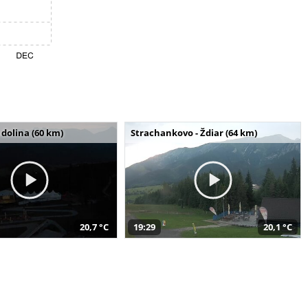
dolina (60 km)
Strachankovo - Ždiar (64 km)
20,7 °C
19:29
20,1 °C