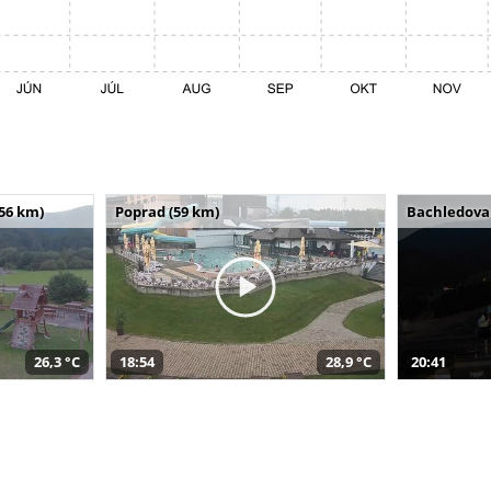
(56 km)
Poprad (59 km)
Bachledova 
26,3 °C
18:54
28,9 °C
20:41