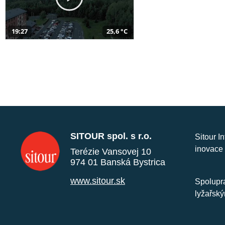
19:27
25,6 °C
SITOUR spol. s r.o.
Sitour I
inovace 
Terézie Vansovej 10
974 01 Banská Bystrica
www.sitour.sk
Spolupra
lyžařský