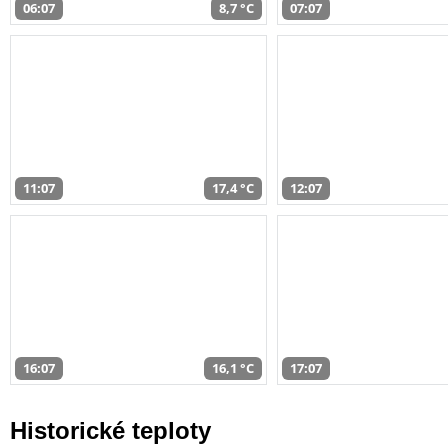
06:07
8,7 °C
07:07
11:07
17,4 °C
12:07
16:07
16,1 °C
17:07
Historické teploty