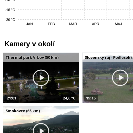
Kamery v okolí
Thermal park Vrbov (50 km)
Slovenský raj - Podlesok 
21:01
24,6 °C
19:15
Smokovce (65 km)