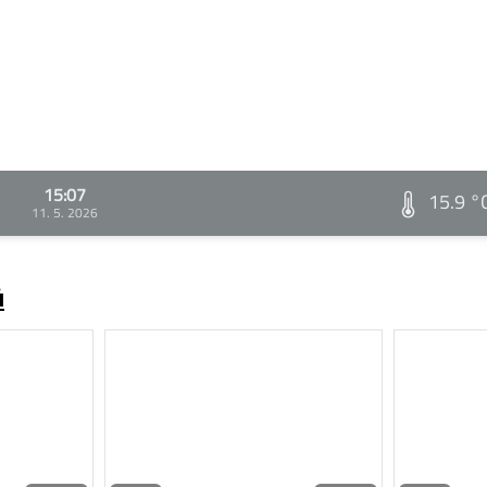
15:07
15.9 °
11. 5. 2026
ů