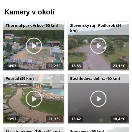
Kamery v okolí
Thermal park Vrbov (50 km)
Slovenský raj - Podlesok (56
km)
14:03
22,2 °C
13:53
23,1 °C
Poprad (59 km)
Bachledova dolina (60 km)
13:57
21,9 °C
13:42
18,4 °C
Strachankovo - Ždiar (64 km)
Smokovce (65 km)