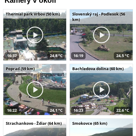
Kamery v okolí
Thermal park Vrbov (50 km)
Slovenský raj - Podlesok (56
km)
16:37
24,8 °C
16:19
24,5 °C
Poprad (59 km)
Bachledova dolina (60 km)
16:22
24,1 °C
16:23
22,6 °C
Strachankovo - Ždiar (64 km)
Smokovce (65 km)