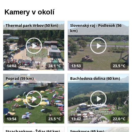
Kamery v okolí
Thermal park Vrbov (50 km)
Slovenský raj - Podlesok (56
km)
14:02
24,1 °C
13:53
23,5 °C
Poprad (59 km)
Bachledova dolina (60 km)
13:54
23,5 °C
13:42
22,0 °C
Strachankovo - Ždiar (64 km)
Smokovce (65 km)