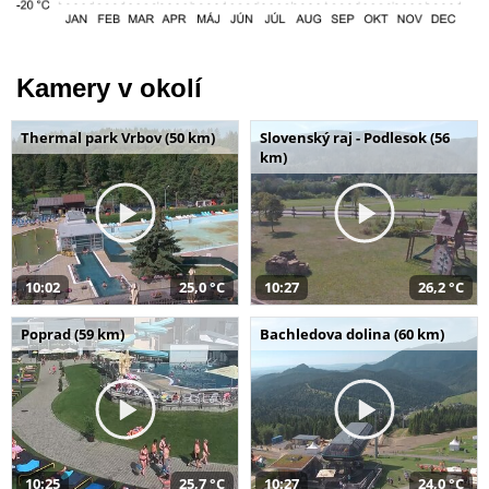
Kamery v okolí
Thermal park Vrbov (50 km)
Slovenský raj - Podlesok (56
km)
10:02
25,0 °C
10:27
26,2 °C
Poprad (59 km)
Bachledova dolina (60 km)
10:25
25,7 °C
10:27
24,0 °C