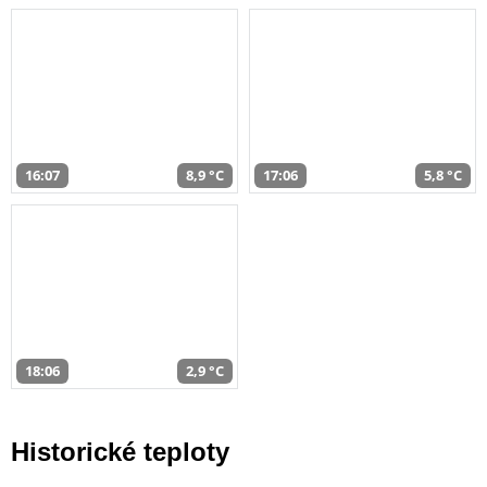
16:07
8,9 °C
17:06
5,8 °C
18:06
2,9 °C
Historické teploty