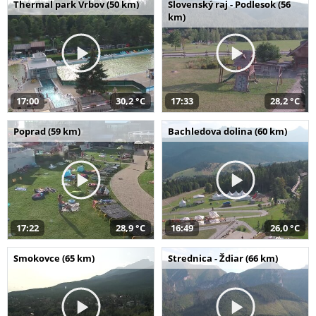
Thermal park Vrbov (50 km)
Slovenský raj - Podlesok (56
km)
17:00
30,2 °C
17:33
28,2 °C
Poprad (59 km)
Bachledova dolina (60 km)
17:22
28,9 °C
16:49
26,0 °C
Smokovce (65 km)
Strednica - Ždiar (66 km)