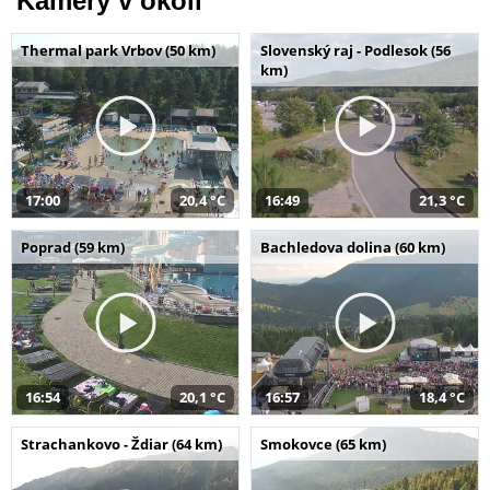
Kamery v okolí
Thermal park Vrbov (50 km)
Slovenský raj - Podlesok (56
km)
17:00
20,4 °C
16:49
21,3 °C
Poprad (59 km)
Bachledova dolina (60 km)
16:54
20,1 °C
16:57
18,4 °C
Strachankovo - Ždiar (64 km)
Smokovce (65 km)