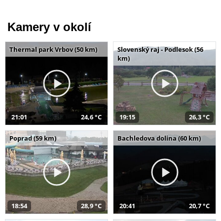
Kamery v okolí
Thermal park Vrbov (50 km)
Slovenský raj - Podlesok (56
km)
21:01
24,6 °C
19:15
26,3 °C
Poprad (59 km)
Bachledova dolina (60 km)
18:54
28,9 °C
20:41
20,7 °C