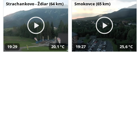
Strachankovo - Ždiar (64 km)
Smokovce (65 km)
19:29
20,1 °C
19:27
25,6 °C