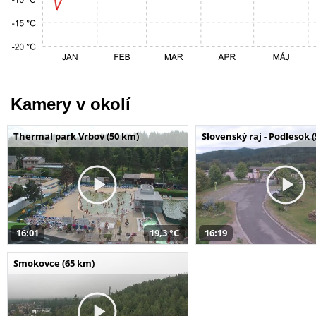
Kamery v okolí
Thermal park Vrbov (50 km)
Slovenský raj - Podlesok 
16:01
19,3 °C
16:19
Smokovce (65 km)