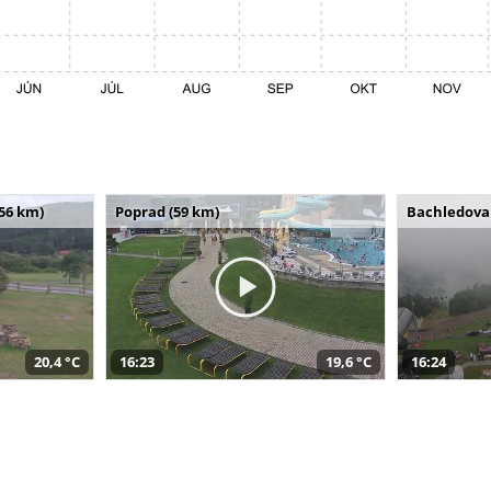
(56 km)
Poprad (59 km)
Bachledova 
20,4 °C
16:23
19,6 °C
16:24