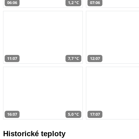
06:06
1,2 °C
07:06
11:07
7,7 °C
12:07
16:07
5,0 °C
17:07
Historické teploty