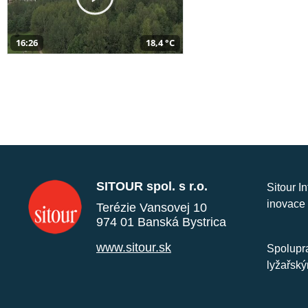
16:26
18,4 °C
SITOUR spol. s r.o.
Sitour I
inovace 
Terézie Vansovej 10
974 01 Banská Bystrica
www.sitour.sk
Spolupra
lyžařský