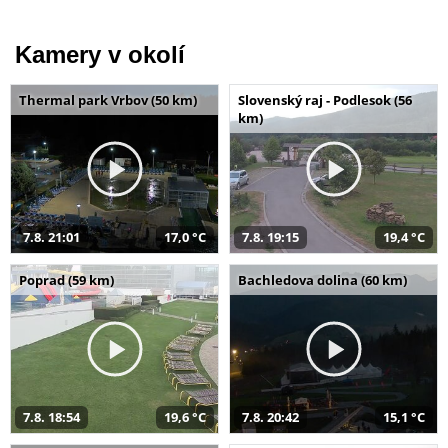
Kamery v okolí
Thermal park Vrbov (50 km)
Slovenský raj - Podlesok (56
km)
7.8. 21:01
17,0 °C
7.8. 19:15
19,4 °C
Poprad (59 km)
Bachledova dolina (60 km)
7.8. 18:54
19,6 °C
7.8. 20:42
15,1 °C