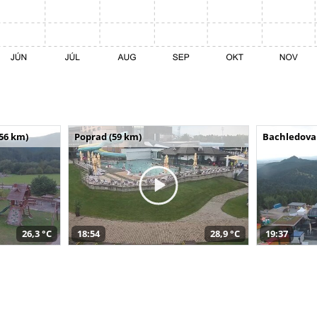
(56 km)
Poprad (59 km)
Bachledova 
26,3 °C
18:54
28,9 °C
19:37