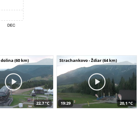
dolina (60 km)
Strachankovo - Ždiar (64 km)
22,7 °C
19:29
20,1 °C