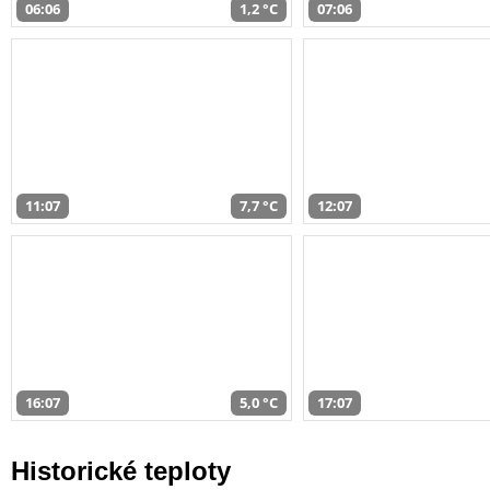
06:06
1,2 °C
07:06
11:07
7,7 °C
12:07
16:07
5,0 °C
17:07
Historické teploty