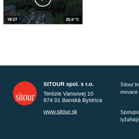
19:27
25,6 °C
SITOUR spol. s r.o.
Sitour I
inovace 
Terézie Vansovej 10
974 01 Banská Bystrica
www.sitour.sk
Spolupra
lyžařský