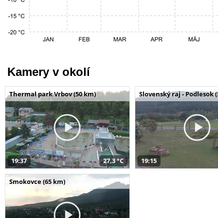
Kamery v okolí
Thermal park Vrbov (50 km)
Slovenský raj - Podlesok 
19:37
27,3 °C
19:15
Smokovce (65 km)