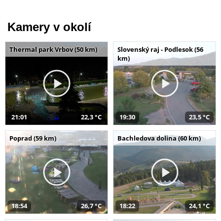
Kamery v okolí
Thermal park Vrbov (50 km)
Slovenský raj - Podlesok (56
km)
21:01
22,3 °C
19:30
23,5 °C
Poprad (59 km)
Bachledova dolina (60 km)
18:54
26,7 °C
18:22
24,1 °C