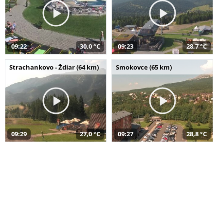
09:22
30,0 °C
09:23
28,7 °C
Strachankovo - Ždiar (64 km)
Smokovce (65 km)
09:29
27,0 °C
09:27
28,8 °C