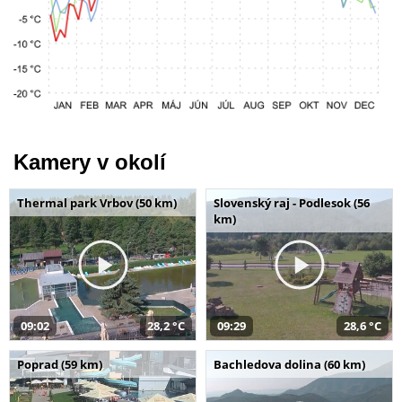
Kamery v okolí
Thermal park Vrbov (50 km)
Slovenský raj - Podlesok (56
km)
09:02
28,2 °C
09:29
28,6 °C
Poprad (59 km)
Bachledova dolina (60 km)