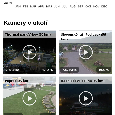
Kamery v okolí
Thermal park Vrbov (50 km)
Slovenský raj - Podlesok (56
km)
7.8. 21:01
17,0 °C
7.8. 19:15
19,4 °C
Poprad (59 km)
Bachledova dolina (60 km)