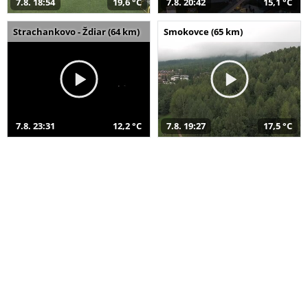
7.8. 18:54
19,6 °C
7.8. 20:42
15,1 °C
Strachankovo - Ždiar (64 km)
Smokovce (65 km)
7.8. 23:31
12,2 °C
7.8. 19:27
17,5 °C