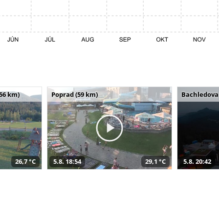
(56 km)
Poprad (59 km)
Bachledova 
26,7 °C
5.8. 18:54
29,1 °C
5.8. 20:42