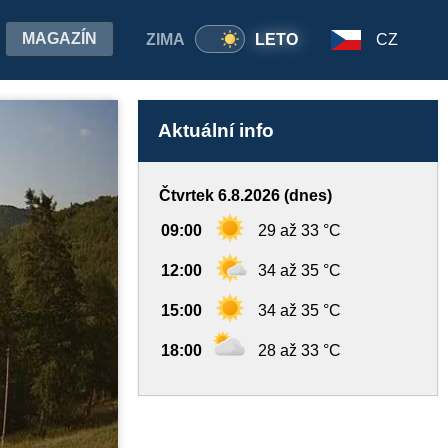
MAGAZÍN
ZIMA
LETO
CZ
Aktuální info
Čtvrtek 6.8.2026 (dnes)
09:00
29 až 33 °C
12:00
34 až 35 °C
15:00
34 až 35 °C
18:00
28 až 33 °C