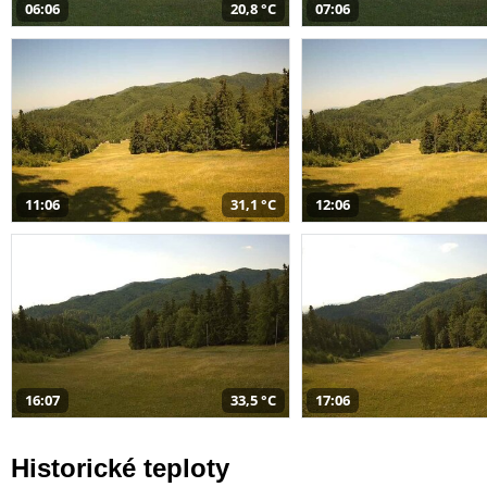
06:06
20,8 °C
07:06
11:06
31,1 °C
12:06
16:07
33,5 °C
17:06
Historické teploty