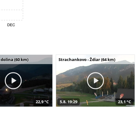
dolina (60 km)
Strachankovo - Ždiar (64 km)
22,9 °C
5.8. 19:29
23,1 °C