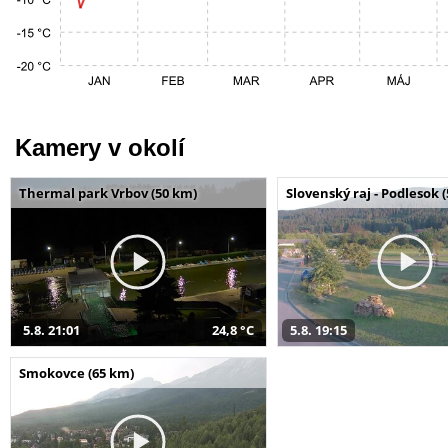
Kamery v okolí
Thermal park Vrbov (50 km)
Slovenský raj - Podlesok 
5.8. 21:01
24,8 °C
5.8. 19:15
Smokovce (65 km)