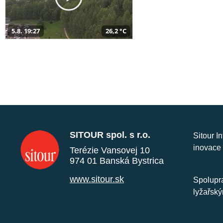
5.8. 19:27
26,2 °C
SITOUR spol. s r.o.
Sitour I
inovace 
Terézie Vansovej 10
974 01 Banská Bystrica
www.sitour.sk
Spolupra
lyžařský