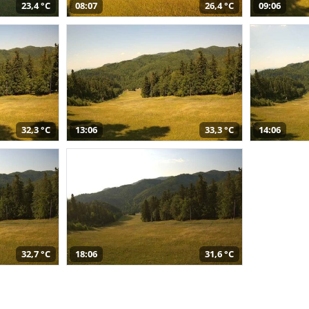
23,4 °C
08:07
26,4 °C
09:06
32,3 °C
13:06
33,3 °C
14:06
32,7 °C
18:06
31,6 °C