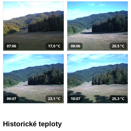
07:06
17,0 °C
08:06
20,5 °C
09:07
23,1 °C
10:07
25,3 °C
Historické teploty