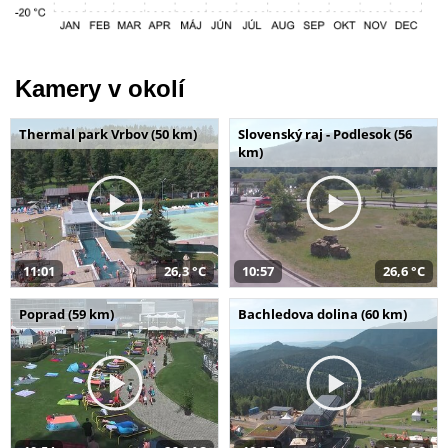
Kamery v okolí
Thermal park Vrbov (50 km)
Slovenský raj - Podlesok (56
km)
11:01
26,3 °C
10:57
26,6 °C
Poprad (59 km)
Bachledova dolina (60 km)