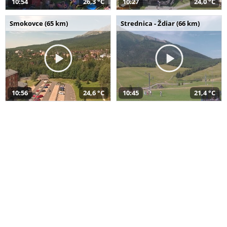
10:54
26,3 °C
10:27
24,0 °C
Smokovce (65 km)
Strednica - Ždiar (66 km)
10:56
24,6 °C
10:45
21,4 °C