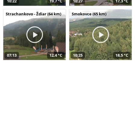
10:22
19,7 °C
10:27
17,3 °C
Strachankovo - Ždiar (64 km)
Smokovce (65 km)
07:13
12,4 °C
10:25
18,5 °C