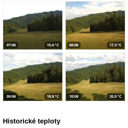
07:06
15,6 °C
08:06
17,3 °C
09:06
18,8 °C
10:06
20,0 °C
Historické teploty