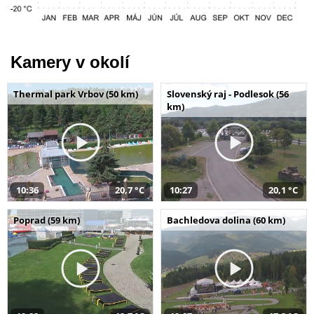
Kamery v okolí
Thermal park Vrbov (50 km)
Slovenský raj - Podlesok (56
km)
10:36
20,7 °C
10:27
20,1 °C
Poprad (59 km)
Bachledova dolina (60 km)