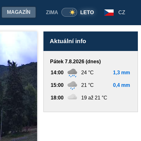
MAGAZÍN
ZIMA
LETO
CZ
Aktuální info
Pátek 7.8.2026 (dnes)
14:00
24 °C
1,3 mm
15:00
21 °C
0,4 mm
18:00
19 až 21 °C