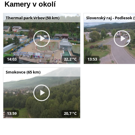
Kamery v okolí
Thermal park Vrbov (50 km)
Slovenský raj - Podlesok 
14:03
22,2 °C
13:53
Smokovce (65 km)
13:59
20,7 °C