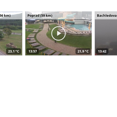
(56 km)
Poprad (59 km)
Bachledova 
23,1 °C
13:57
21,9 °C
13:42