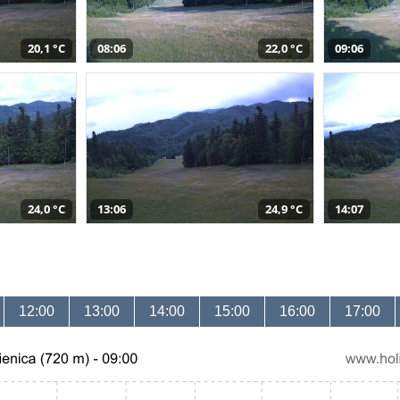
20,1 °C
08:06
22,0 °C
09:06
24,0 °C
13:06
24,9 °C
14:07
12:00
13:00
14:00
15:00
16:00
17:00