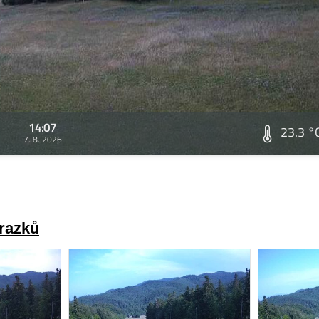
14:07
23.3 °
7. 8. 2026
brazků