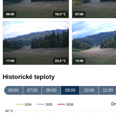
06:06
18,9 °C
07:06
11:06
23,6 °C
12:06
Historické teploty
06:00
07:00
08:00
09:00
10:00
11:00