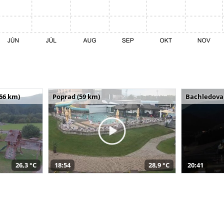
(56 km)
Poprad (59 km)
Bachledova 
26,3 °C
18:54
28,9 °C
20:41