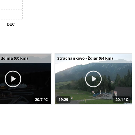
dolina (60 km)
Strachankovo - Ždiar (64 km)
20,7 °C
19:29
20,1 °C