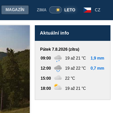
MAGAZÍN
ZIMA
LETO
CZ
Aktuální info
Pátek 7.8.2026 (zítra)
09:00
19 až 21 °C
1,9 mm
12:00
19 až 22 °C
0,7 mm
15:00
22 °C
18:00
19 až 21 °C