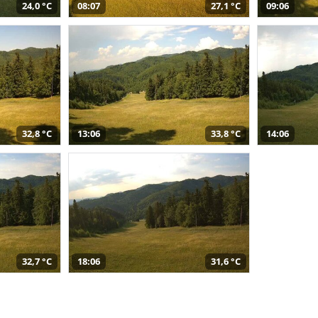
24,0 °C
08:07
27,1 °C
09:06
32,8 °C
13:06
33,8 °C
14:06
32,7 °C
18:06
31,6 °C