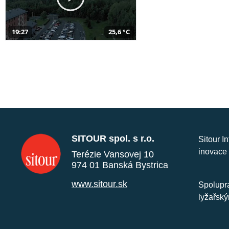
19:27
25,6 °C
SITOUR spol. s r.o.
Sitour I
inovace 
Terézie Vansovej 10
974 01 Banská Bystrica
www.sitour.sk
Spolupra
lyžařský