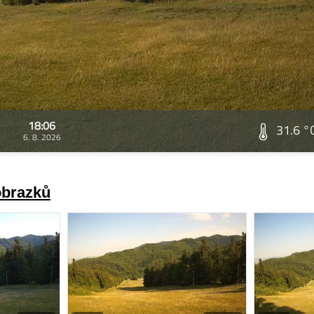
18:06
31.6 °
6. 8. 2026
obrazků