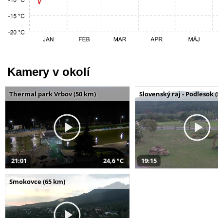
Kamery v okolí
Thermal park Vrbov (50 km)
Slovenský raj - Podlesok 
21:01
24,6 °C
19:15
Smokovce (65 km)