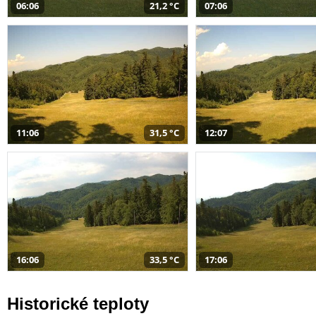
06:06
21,2 °C
07:06
11:06
31,5 °C
12:07
16:06
33,5 °C
17:06
Historické teploty