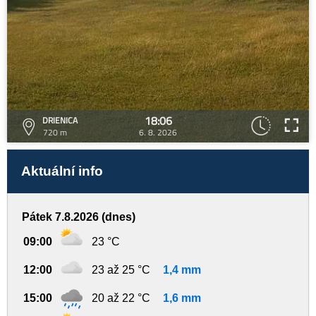
18:06
DRIENICA
720 m
6. 8. 2026
Aktuální info
Pátek 7.8.2026 (dnes)
09:00
23 °C
12:00
23 až 25 °C
1,4 mm
15:00
20 až 22 °C
1,6 mm