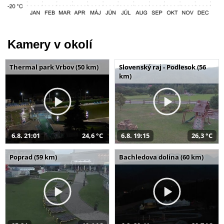
Kamery v okolí
Thermal park Vrbov (50 km)
Slovenský raj - Podlesok (56
km)
6.8. 21:01
24,6 °C
6.8. 19:15
26,3 °C
Poprad (59 km)
Bachledova dolina (60 km)