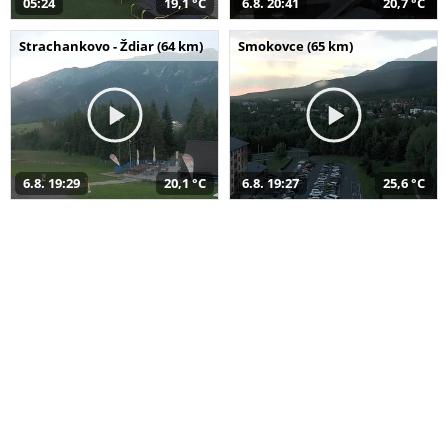
05:24
19,1 °C
6.8. 20:41
20,7 °C
Strachankovo - Ždiar (64 km)
Smokovce (65 km)
6.8. 19:29
20,1 °C
6.8. 19:27
25,6 °C