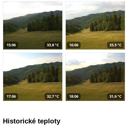
15:06
33,8 °C
16:06
33,5 °C
17:06
32,7 °C
18:06
31,6 °C
Historické teploty