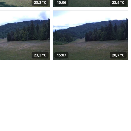
23,2 °C
10:06
23,4 °C
23,3 °C
15:07
20,7 °C