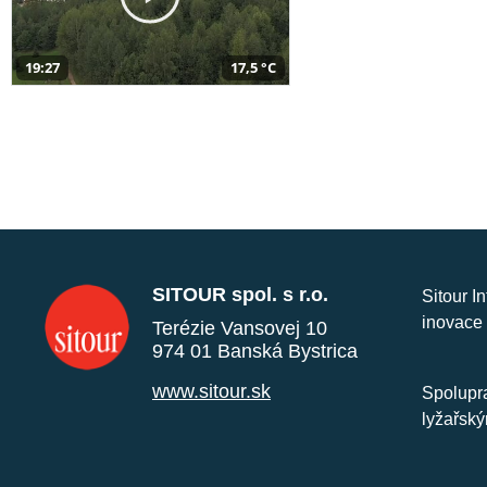
19:27
17,5 °C
SITOUR spol. s r.o.
Sitour I
inovace 
Terézie Vansovej 10
974 01 Banská Bystrica
www.sitour.sk
Spolupra
lyžařský