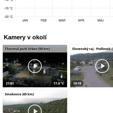
Kamery v okolí
Thermal park Vrbov (50 km)
Slovenský raj - Podlesok 
21:01
17,0 °C
19:15
Smokovce (65 km)