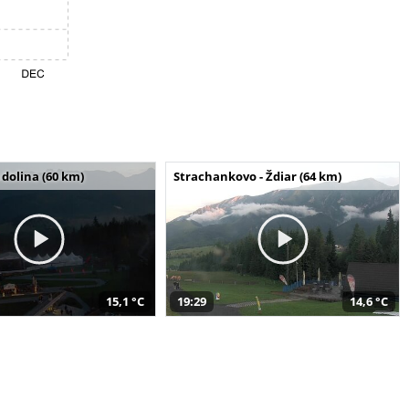
dolina (60 km)
Strachankovo - Ždiar (64 km)
15,1 °C
19:29
14,6 °C