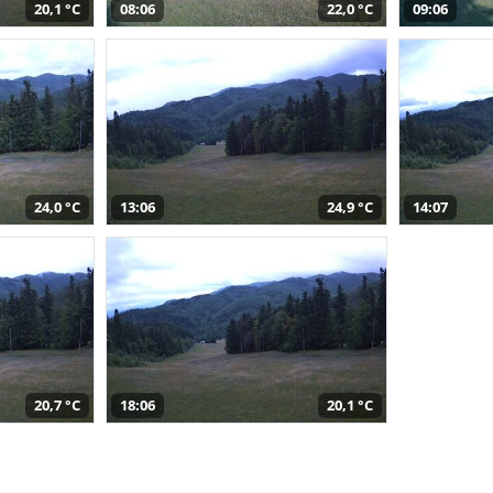
20,1 °C
08:06
22,0 °C
09:06
24,0 °C
13:06
24,9 °C
14:07
20,7 °C
18:06
20,1 °C