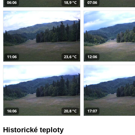
06:06
18,9 °C
07:06
11:06
23,6 °C
12:06
16:06
20,8 °C
17:07
Historické teploty