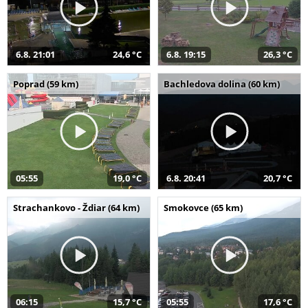
6.8. 21:01
24,6 °C
6.8. 19:15
26,3 °C
Poprad (59 km)
Bachledova dolina (60 km)
05:55
19,0 °C
6.8. 20:41
20,7 °C
Strachankovo - Ždiar (64 km)
Smokovce (65 km)
06:15
15,7 °C
05:55
17,6 °C