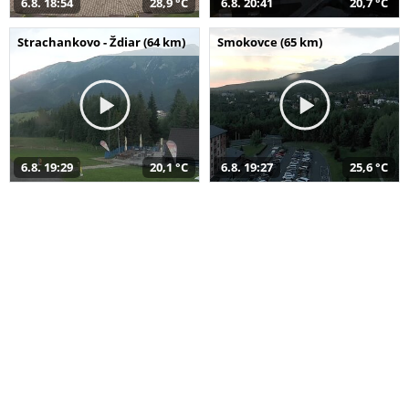
6.8. 18:54
28,9 °C
6.8. 20:41
20,7 °C
Strachankovo - Ždiar (64 km)
Smokovce (65 km)
6.8. 19:29
20,1 °C
6.8. 19:27
25,6 °C