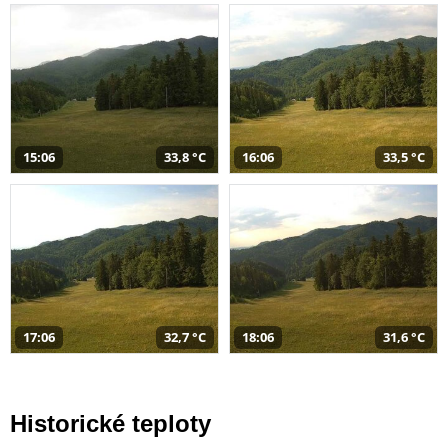
15:06
33,8 °C
16:06
33,5 °C
17:06
32,7 °C
18:06
31,6 °C
Historické teploty