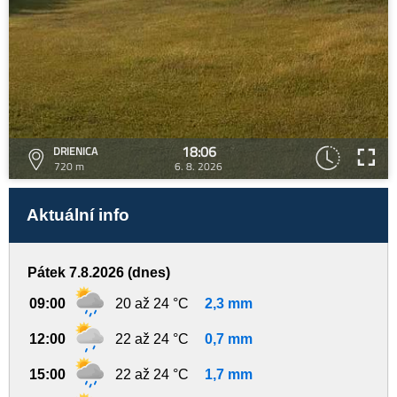
18:06
DRIENICA
720 m
6. 8. 2026
Aktuální info
Pátek 7.8.2026 (dnes)
09:00
20 až 24 °C
2,3 mm
12:00
22 až 24 °C
0,7 mm
15:00
22 až 24 °C
1,7 mm