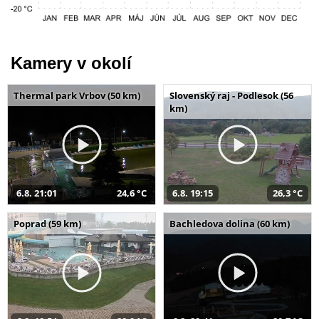
Kamery v okolí
Thermal park Vrbov (50 km)
Slovenský raj - Podlesok (56
km)
6.8. 21:01
24,6 °C
6.8. 19:15
26,3 °C
Poprad (59 km)
Bachledova dolina (60 km)