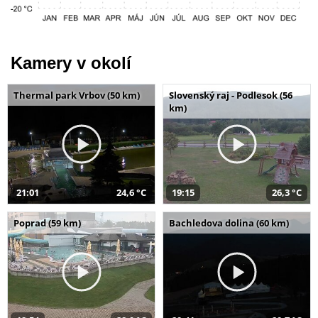
Kamery v okolí
Thermal park Vrbov (50 km)
Slovenský raj - Podlesok (56
km)
21:01
24,6 °C
19:15
26,3 °C
Poprad (59 km)
Bachledova dolina (60 km)