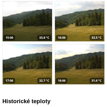
15:06
33,8 °C
16:06
33,5 °C
17:06
32,7 °C
18:06
31,6 °C
Historické teploty