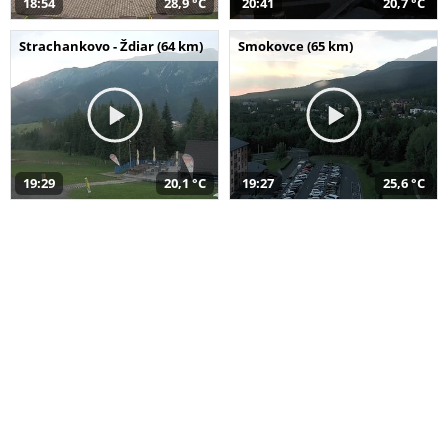
18:54
28,9 °C
20:41
20,7 °C
Strachankovo - Ždiar (64 km)
Smokovce (65 km)
19:29
20,1 °C
19:27
25,6 °C