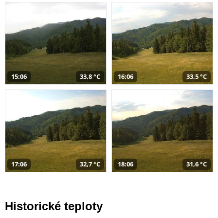
15:06
33,8 °C
16:06
33,5 °C
17:06
32,7 °C
18:06
31,6 °C
Historické teploty