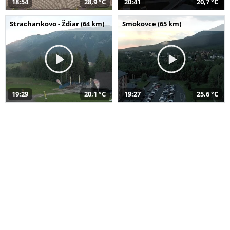
18:54
28,9 °C
20:41
20,7 °C
Strachankovo - Ždiar (64 km)
Smokovce (65 km)
19:29
20,1 °C
19:27
25,6 °C