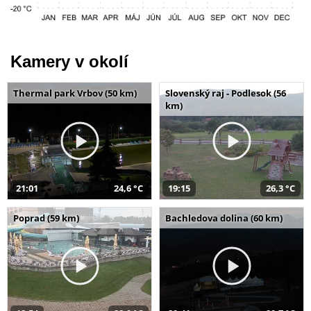
Kamery v okolí
Thermal park Vrbov (50 km)
Slovenský raj - Podlesok (56
km)
21:01
24,6 °C
19:15
26,3 °C
Poprad (59 km)
Bachledova dolina (60 km)