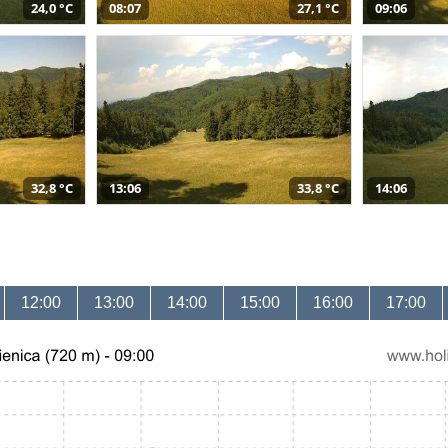
24,0 °C
08:07
27,1 °C
09:06
32,8 °C
13:06
33,8 °C
14:06
12:00
13:00
14:00
15:00
16:00
17:00