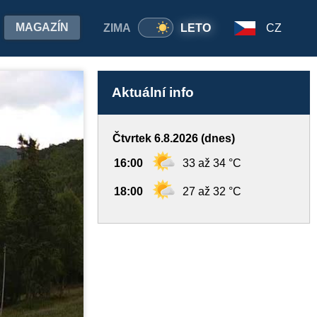
MAGAZÍN
ZIMA
LETO
CZ
Aktuální info
Čtvrtek 6.8.2026 (dnes)
16:00
33 až 34 °C
18:00
27 až 32 °C