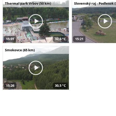
Thermal park Vrbov (50 km)
Slovenský raj - Podlesok 
15:01
32,6 °C
15:21
Smokovce (65 km)
15:26
30,5 °C