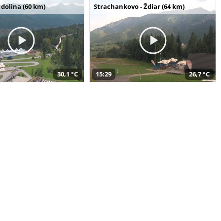
dolina (60 km)
Strachankovo - Ždiar (64 km)
30,1 °C
15:29
26,7 °C