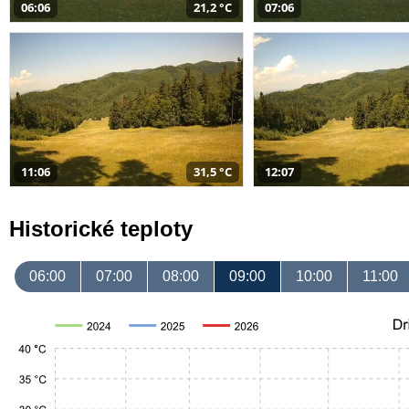
06:06
21,2 °C
07:06
11:06
31,5 °C
12:07
Historické teploty
06:00
07:00
08:00
09:00
10:00
11:00