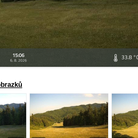
15:06
33.8 °
6. 8. 2026
obrazků