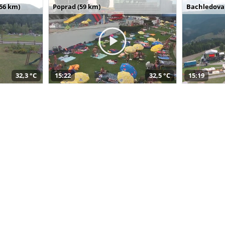
(56 km)
Poprad (59 km)
Bachledova 
32,3 °C
15:22
32,5 °C
15:19