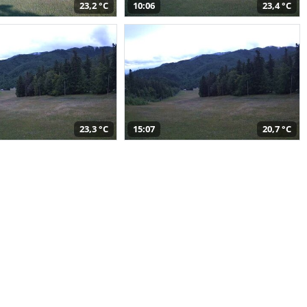
23,2 °C
10:06
23,4 °C
23,3 °C
15:07
20,7 °C