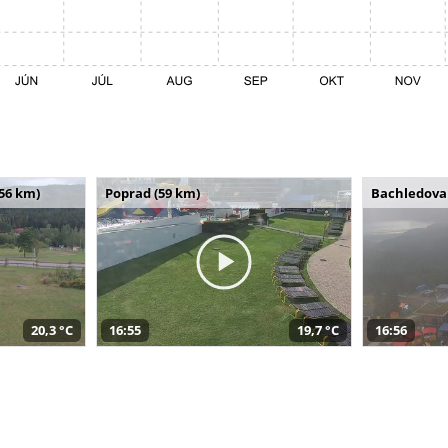
(56 km)
Poprad (59 km)
Bachledova 
20,3 °C
16:55
19,7 °C
16:56