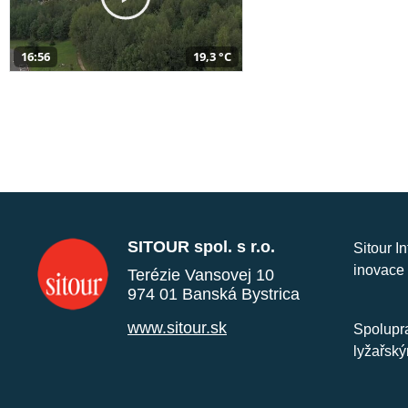
16:56
19,3 °C
SITOUR spol. s r.o.
Sitour I
inovace 
Terézie Vansovej 10
974 01 Banská Bystrica
www.sitour.sk
Spolupra
lyžařský