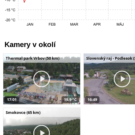
Kamery v okolí
Thermal park Vrbov (50 km)
Slovenský raj - Podlesok 
17:01
19,9 °C
16:49
Smokovce (65 km)