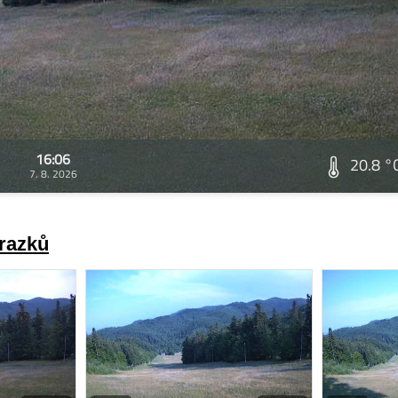
16:06
20.8 °
7. 8. 2026
brazků