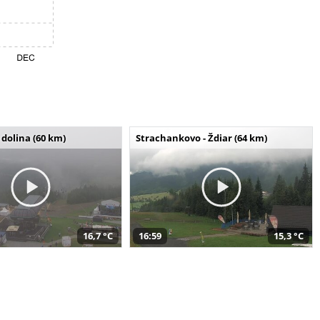
dolina (60 km)
Strachankovo - Ždiar (64 km)
16,7 °C
16:59
15,3 °C