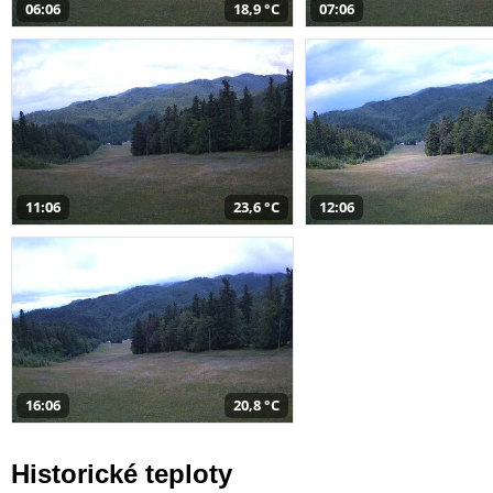
06:06
18,9 °C
07:06
11:06
23,6 °C
12:06
16:06
20,8 °C
Historické teploty