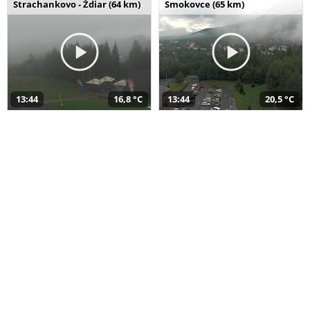
Strachankovo - Ždiar (64 km)
Smokovce (65 km)
13:44
16,8 °C
13:44
20,5 °C