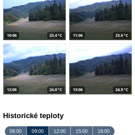
10:06
23,4 °C
11:06
23,6 °C
12:06
24,0 °C
13:06
24,9 °C
Historické teploty
06:00
09:00
12:00
15:00
18:00