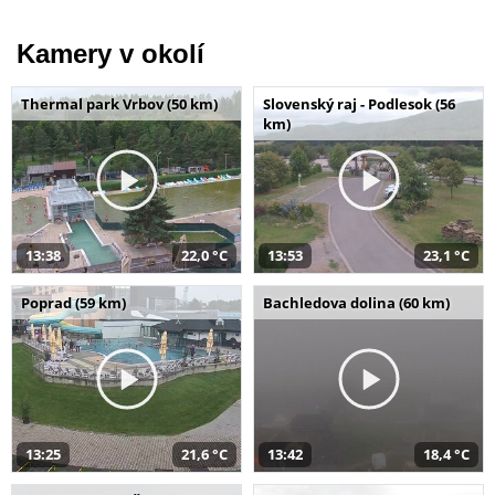
Kamery v okolí
Thermal park Vrbov (50 km)
Slovenský raj - Podlesok (56
km)
13:38
22,0 °C
13:53
23,1 °C
Poprad (59 km)
Bachledova dolina (60 km)
13:25
21,6 °C
13:42
18,4 °C