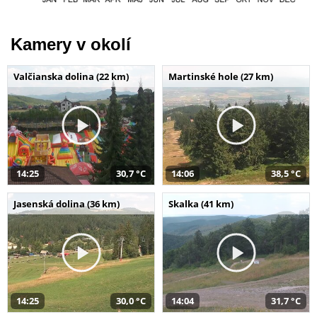
Kamery v okolí
Valčianska dolina (22 km)
Martinské hole (27 km)
14:25
30,7 °C
14:06
38,5 °C
Jasenská dolina (36 km)
Skalka (41 km)
14:25
30,0 °C
14:04
31,7 °C