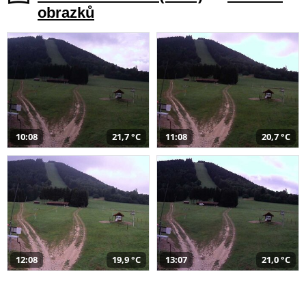
obrazků
10:08
21,7 °C
11:08
20,7 °C
12:08
19,9 °C
13:07
21,0 °C