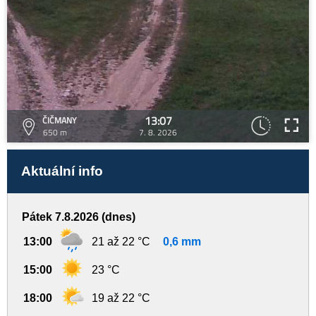
13:07
ČIČMANY
650 m
7. 8. 2026
Aktuální info
Pátek 7.8.2026 (dnes)
13:00
21 až 22 °C
0,6 mm
15:00
23 °C
18:00
19 až 22 °C