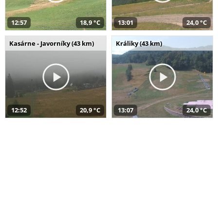
12:57
18,9 °C
13:01
24,0 °C
Kasárne - Javorníky (43 km)
Králiky (43 km)
12:52
20,9 °C
13:07
24,0 °C