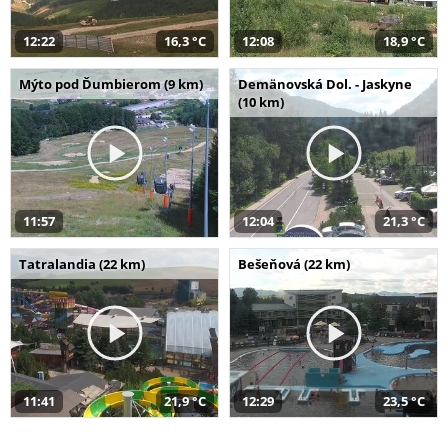
12:22
16,3 °C
12:08
18,9 °C
Mýto pod Ďumbierom (9 km)
Demänovská Dol. - Jaskyne
(10 km)
11:57
12:04
21,3 °C
Tatralandia (22 km)
Bešeňová (22 km)
11:41
21,9 °C
12:29
23,5 °C