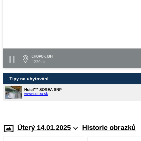
CHOPOK JUH
1220 m
Tipy na ubytování
Hotel*** SOREA SNP
www.sorea.sk
Úterý 14.01.2025
Historie obrazků