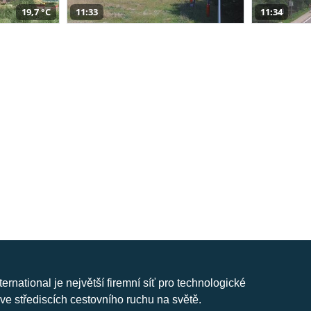
19,7 °C
11:33
11:34
nternational je největší firemní síť pro technologické
ve střediscích cestovního ruchu na světě.