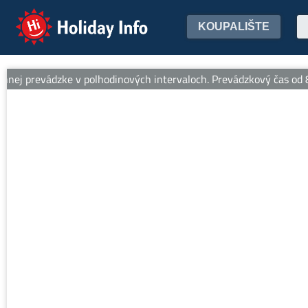
Holiday Info
KOUPALIŠTE
j prevádzke v polhodinových intervaloch. Prevádzkový čas od 8:30 