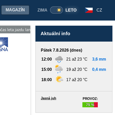
MAGAZÍN
ZIMA
LETO
CZ
s leta jazdu lanovkami na oboch stranách Chopka v cene jedného lí
Aktuální info
Pátek 7.8.2026 (dnes)
12:00
21 až 23 °C
3,6 mm
15:00
19 až 20 °C
0,4 mm
18:00
17 až 20 °C
Jasná juh
PROVOZ:
75 %