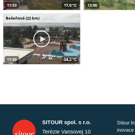
11:53
17,0 °C
12:06
Bešeňová (22 km)
11:50
24,2 °C
SITOUR spol. s r.o.
Sitour I
inovace 
Terézie Vansovej 10