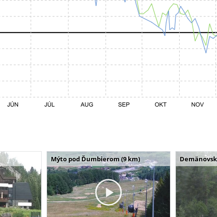
Mýto pod Ďumbierom (9 km)
Demänovská 