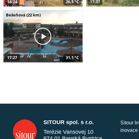
14:24
26,5 °C
17:37
Bešeňová (22 km)
17:27
31,1 °C
SITOUR spol. s r.o.
Sitour I
inovace 
Terézie Vansovej 10
974 01 Banská Bystrica