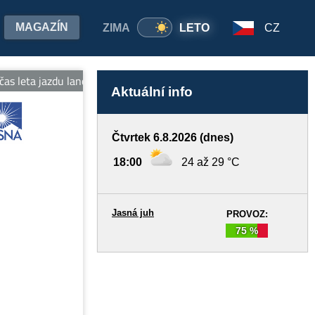
MAGAZÍN
ZIMA
LETO
CZ
 leta jazdu lanovkami na oboch stranách Chopka v cene jedného lís
Aktuální info
Čtvrtek 6.8.2026 (dnes)
18:00
24 až 29 °C
Jasná juh
PROVOZ:
75 %