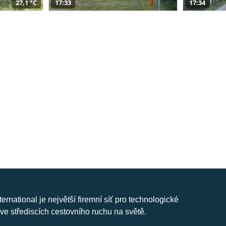
27,1 °C
17:33
17:34
nternational je největší firemní síť pro technologické
ve střediscích cestovního ruchu na světě.