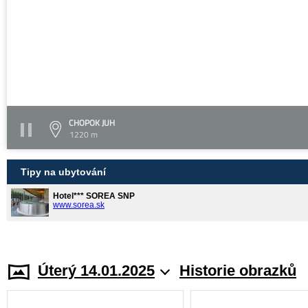
CHOPOK JUH
1220 m
Tipy na ubytování
Hotel*** SOREA SNP
www.sorea.sk
Úterý 14.01.2025
Historie obrazků