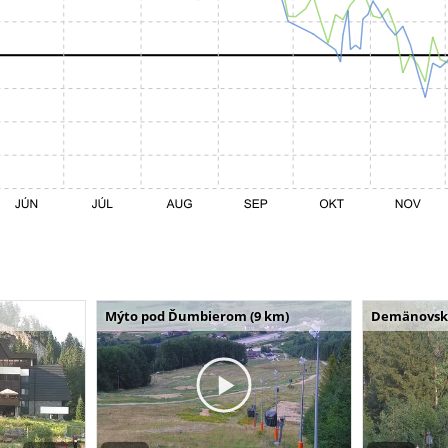
Mýto pod Ďumbierom (9 km)
Demänovská 