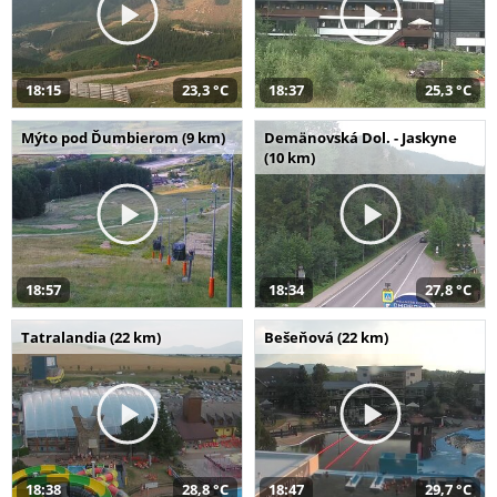
18:15
23,3 °C
18:37
25,3 °C
Mýto pod Ďumbierom (9 km)
Demänovská Dol. - Jaskyne
(10 km)
18:57
18:34
27,8 °C
Tatralandia (22 km)
Bešeňová (22 km)
18:38
28,8 °C
18:47
29,7 °C