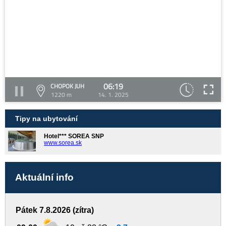
06:19
CHOPOK JUH
1220 m
14. 1. 2025
Tipy na ubytování
Hotel*** SOREA SNP
www.sorea.sk
Aktuální info
Pátek 7.8.2026 (zítra)