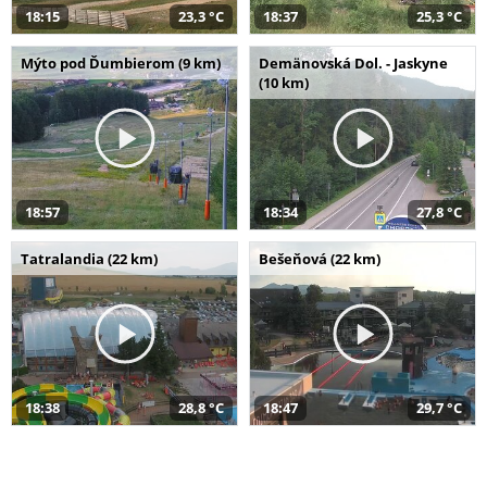
18:15
23,3 °C
18:37
25,3 °C
Mýto pod Ďumbierom (9 km)
Demänovská Dol. - Jaskyne
(10 km)
18:57
18:34
27,8 °C
Tatralandia (22 km)
Bešeňová (22 km)
18:38
28,8 °C
18:47
29,7 °C