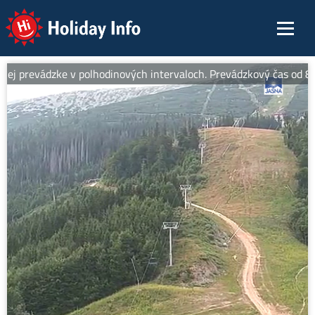
Holiday Info
j prevádzke v polhodinových intervaloch. Prevádzkový čas od 8:30 