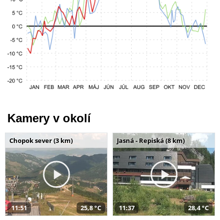
Kamery v okolí
Chopok sever (3 km)
Jasná - Repiská (8 km)
11:51
25,8 °C
11:37
28,4 °C