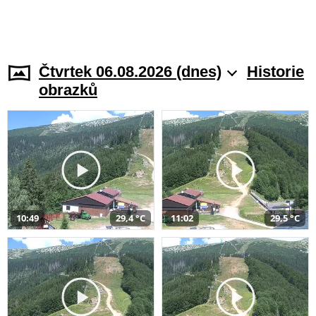
Čtvrtek 06.08.2026 (dnes)
Historie
obrazků
10:49
29,4 °C
11:02
29,5 °C