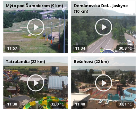
Mýto pod Ďumbierom (9 km)
Demänovská Dol. - Jaskyne
(10 km)
11:57
11:34
30,8 °C
Tatralandia (22 km)
Bešeňová (22 km)
11:38
32,0 °C
11:48
33,1 °C