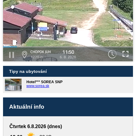
11:50
CHOPOK JUH
1220 m
6. 8. 2026
Tipy na ubytování
Hotel*** SOREA SNP
www.sorea.sk
Aktuální info
Čtvrtek 6.8.2026 (dnes)