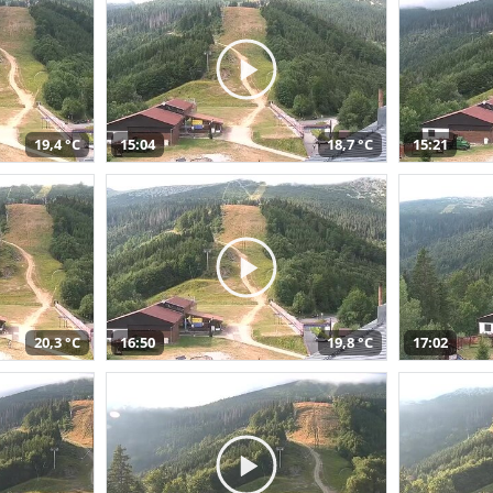
19,4 °C
15:04
18,7 °C
15:21
20,3 °C
16:50
19,8 °C
17:02