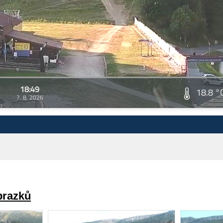
18:49
18.8 °
7. 8. 2026
brazků