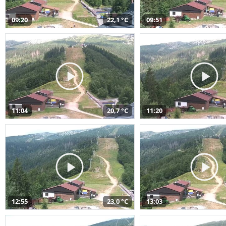
09:20
22,1 °C
09:51
11:04
20,7 °C
11:20
12:55
23,0 °C
13:03