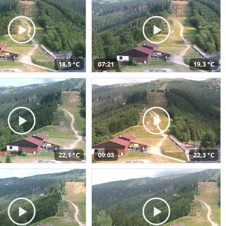
18,5 °C
07:21
19,3 °C
22,1 °C
09:03
22,3 °C