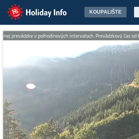
Holiday Info
KOUPALIŠTE
ádzke v polhodinových intervaloch. Prevádzkový čas od 8:30 do 17: