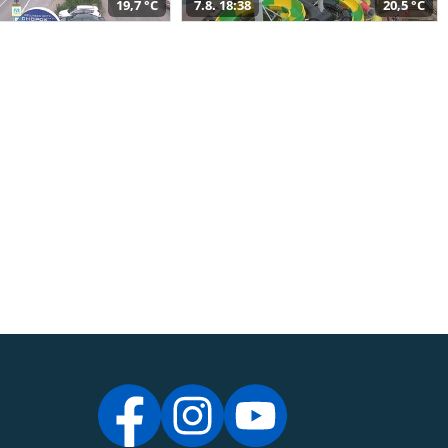
19,7 °C
7.8. 18:38
20,5 °C