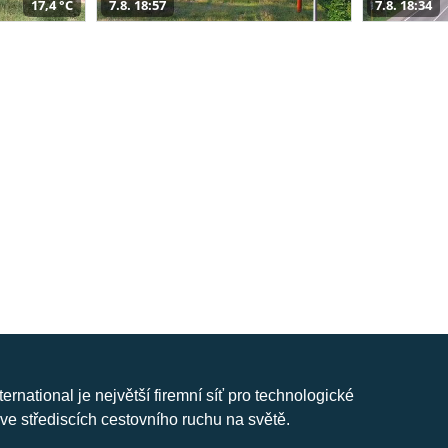
17,4 °C
7.8. 18:57
7.8. 18:34
nternational je největší firemní síť pro technologické
ve střediscích cestovního ruchu na světě.