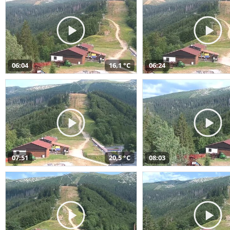
06:04
16,1 °C
06:24
07:51
20,5 °C
08:03