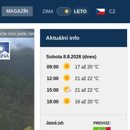
MAGAZÍN
ZIMA
LETO
CZ
jazdu lanovkami na oboch stranách Chopka v cene jedného lístka! S
Aktuální info
Sobota 8.8.2026 (dnes)
09:00
17 až 20 °C
12:00
21 až 22 °C
15:00
21 až 22 °C
18:00
16 až 20 °C
Jasná juh
PROVOZ:
75 %