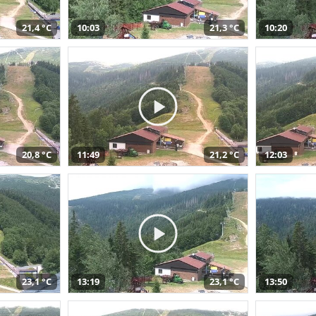
21,4 °C
10:03
21,3 °C
10:20
20,8 °C
11:49
21,2 °C
12:03
23,1 °C
13:19
23,1 °C
13:50