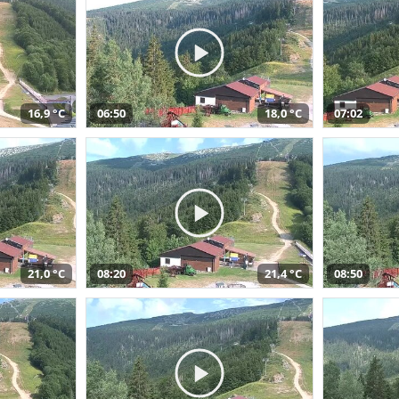
16,9 °C
06:50
18,0 °C
07:02
21,0 °C
08:20
21,4 °C
08:50