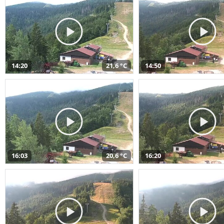
14:20
21,6 °C
14:50
16:03
20,6 °C
16:20