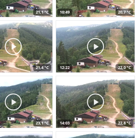
21,1 °C
10:49
20,7 °C
21,4 °C
12:22
22,0 °C
23,1 °C
14:03
22,8 °C