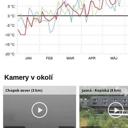
Kamery v okolí
Chopok sever (3 km)
Jasná - Repiská (8 km)