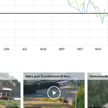
Mýto pod Ďumbierom (9 km)
Demänovská 