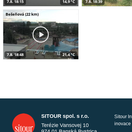
7.8. 18:15
14,9 °C
7.8. 18:39
Bešeňová (22 km)
7.8. 18:48
21,4 °C
SITOUR spol. s r.o.
Sitour I
inovace 
Terézie Vansovej 10
974 01 Banská Bystrica